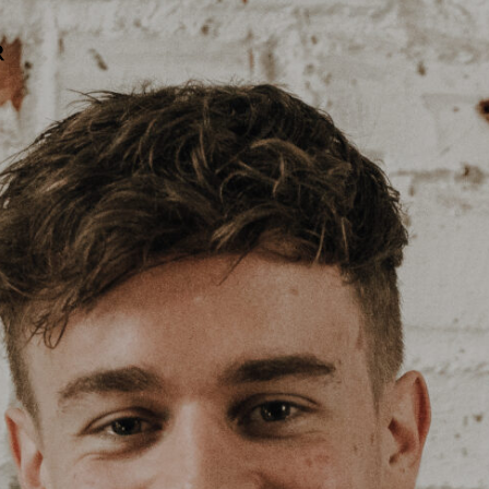
.
.
.
.
.
.
.