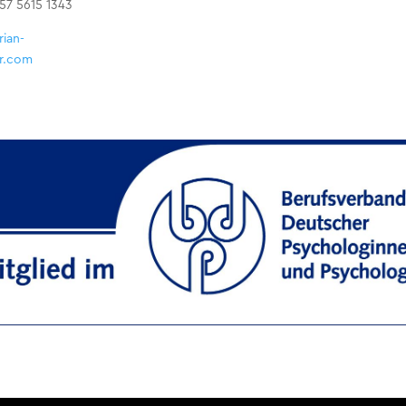
157 5615 1343
rian-
r.com