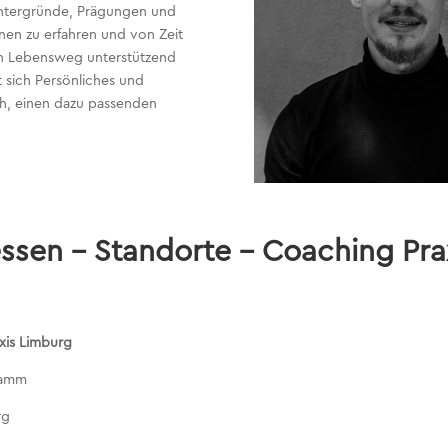
 Hintergründe, Prägungen und
hnen zu erfahren und von Zeit
len Lebensweg unterstützend
 sich Persönliches und
ich, einen dazu passenden
essen –
Standorte – Coaching Pra
xis Limburg
damm
rg